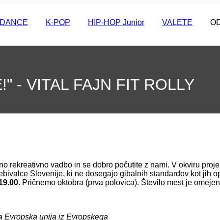
I DANCE
K-POP
HIP-HOP Junior
VALETE
O
" - VITAL FAJN FIT ROLLY
 rekreativno vadbo in se dobro počutite z nami. V okviru projek
ebivalce Slovenije, ki ne dosegajo gibalnih standardov kot jih 
19.00.
Pričnemo oktobra (prva polovica). Število mest je omeje
ega obr
ta Evropska unija iz Evropskega