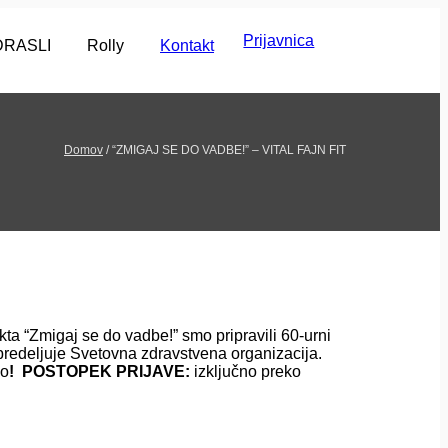
Prijavnica
DRASLI
Rolly
Kontakt
Domov
/
“ZMIGAJ SE DO VADBE!” – VITAL FAJN FIT
ta “Zmigaj se do vadbe!” smo pripravili 60-urni
opredeljuje Svetovna zdravstvena organizacija.
no
!
POSTOPEK PRIJAVE:
izključno preko
azca: