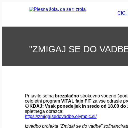
CIC
"ZMIGAJ SE DO VADBE!
Prijavite se na
brezplačno
strokovno vodeno športno
celoletni program
VITAL fajn FIT
za vse odrasle pr
⏰
KDAJ: Vsak ponedeljek in sredo od 18.00 do 
spletn
https://zmigajsedovadbe.olympic.si/
Izvedbo projekta ”Zmigaj se do vadbe” sofinancira