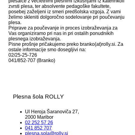
plesalce z večletnimi plesnimi izkušnjami iz katerihkoli
zvrsti plesa, ter absolvente pedagoške fakultete,
posebej zaželjeni iz smeri predšolska vzgoja. Z vami
želimo skleniti dolgoročno sodelovanje pri poučevanju
plesa.
Priprave za poučevanje in proces izobraževanja za
Vas organiziramo pri nas in pri ostalih ponudnikih
plesnega izobraževanja.
Pisne prošnje pričakujemo preko branko(at)rolly.si. Za
ostale informacije smo dosegljivi na:
02/25-25-726
041/852-707 (Branko)
Plesna šola ROLLY
Ul Heroja Šaranoviča 27,
2000 Maribor
02 252 57 26
041 852 707
plesna.sola@rolly.si