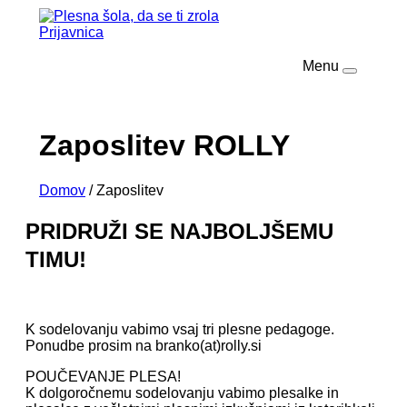
Prijavnica
Menu
Zaposlitev ROLLY
Domov
/
Zaposlitev
PRIDRUŽI SE NAJBOLJŠEMU
TIMU!
K sodelovanju vabimo vsaj tri plesne pedagoge.
Ponudbe prosim na branko(at)rolly.si
POUČEVANJE PLESA!
K dolgoročnemu sodelovanju vabimo plesalke in