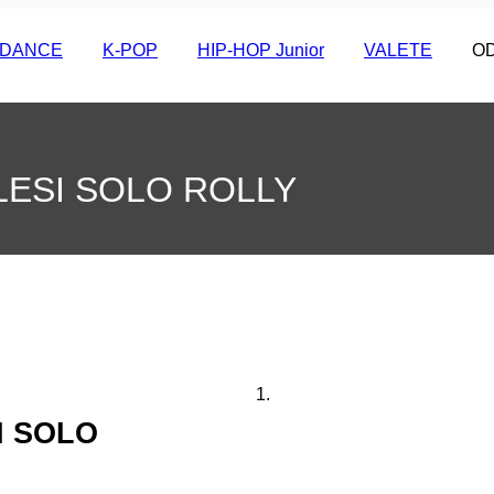
I DANCE
K-POP
HIP-HOP Junior
VALETE
O
LESI SOLO ROLLY
I SOLO