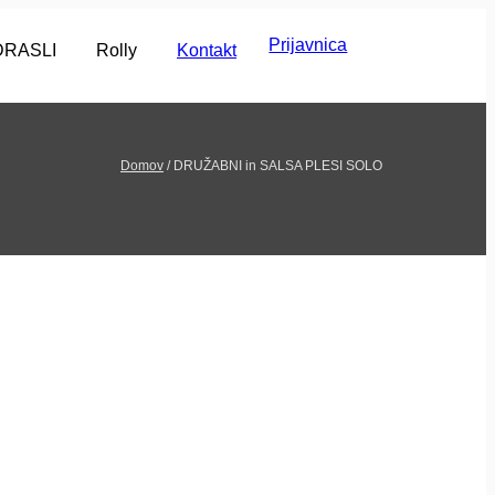
Prijavnica
DRASLI
Rolly
Kontakt
Domov
/
DRUŽABNI in SALSA PLESI SOLO