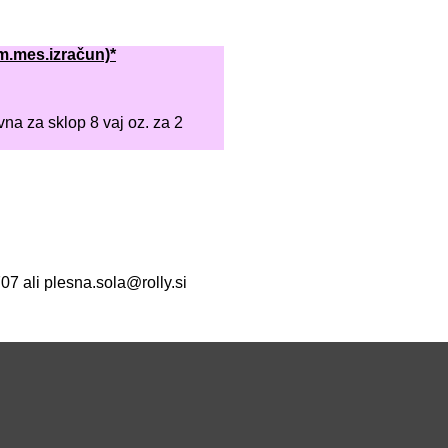
es.izračun)*
a za sklop 8 vaj oz. za 2
07 ali plesna.sola@rolly.si