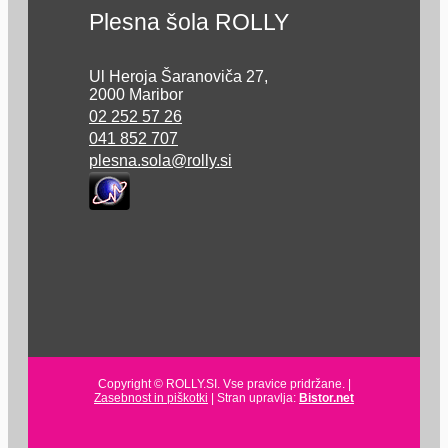
Plesna šola ROLLY
Ul Heroja Šaranoviča 27,
2000 Maribor
02 252 57 26
041 852 707
plesna.sola@rolly.si
Copyright © ROLLY.SI. Vse pravice pridržane. |
Zasebnost in piškotki
| Stran upravlja:
Bistor.net